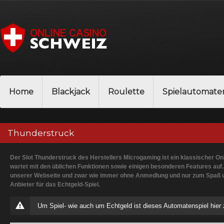
Home
Blackjack
Roulette
Spielautomate
Thunderstruck
Der Slot Thunderstruck des Herstellers Microgaming ist ein klassischer O
wartet mit den üblichen Funktionen sowie einigen besonderen Features auf.
unserer Webseite und zwar wie immer ohne Anmedlung und nur zum Spaß um S
Anbieter für das Echtgeld-Spiel.
⚠
Um Spiel- wie auch um Echtgeld ist dieses Automatenspiel hier 