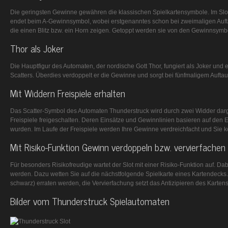
Die geringsten Gewinne gewähren die klassischen Spielkartensymbole. Im Sl
endet beim A-Gewinnsymbol, wobei erstgenanntes schon bei zweimaligen Aufta
die einen Blitz bzw. ein Horn zeigen. Getoppt werden sie von den Gewinnsym
Thor als Joker
Die Hauptfigur des Automaten, der nordische Gott Thor, fungiert als Joker u
Scatters. Überdies verdoppelt er die Gewinne und sorgt bei fünfmaligem Aufta
Mit Widdern Freispiele erhalten
Das Scatter-Symbol des Automaten Thunderstruck wird durch zwei Widder dargest
Freispiele freigeschalten. Deren Einsätze und Gewinnlinien basieren auf den Ei
wurden. Im Laufe der Freispiele werden Ihre Gewinne verdreichfacht und Sie
Mit Risiko-Funktion Gewinn verdoppeln bzw. vervierfachen
Für besonders Risikofreudige wartet der Slot mit einer Risiko-Funktion auf. Da
werden. Dazu wetten Sie auf die nächstfolgende Spielkarte eines Kartendecks.
schwarz) erraten werden, die Vervierfachung setzt das Antizipieren des Kartens
Bilder vom Thunderstruck Spielautomaten