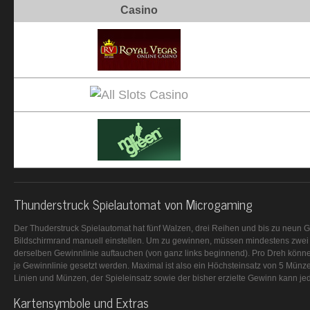
Casino
Thunderstruck Spielautomat von Microgaming
Der Thuderstruck Spielautomat hat fünf Walzen, drei Reihen und bis zu neun G
Bildschirmrand manuell einstellen. Um zu gewinnen, müssen mindestens zwei
derselben Gewinnlinie auftauchen (von ganz links beginnend). Pro Dreh könn
je Gewinnlinie gesetzt werden. Maximal ist also ein Höchsteinsatz von 5 Münze
Linien und Münzen, der Spieleinsatz sowie der bisher erzielte Gewinn kann je
Kartensymbole und Extras