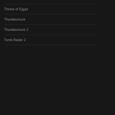
Throne of Egypt
Thunderstruck
Thunderstruck 2
Tomb Raider 2