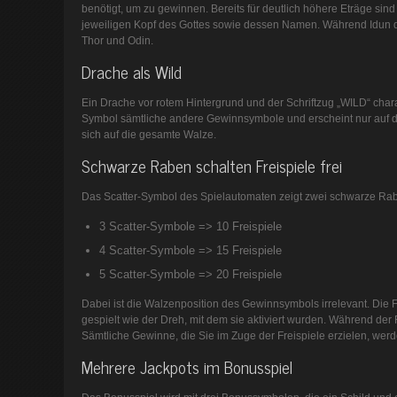
benötigt, um zu gewinnen. Bereits für deutlich höhere Eträge si
jeweiligen Kopf des Gottes sowie dessen Namen. Während Idun d
Thor und Odin.
Drache als Wild
Ein Drache vor rotem Hintergrund und der Schriftzug „WILD“ chara
Symbol sämtliche andere Gewinnsymbole und erscheint nur auf der
sich auf die gesamte Walze.
Schwarze Raben schalten Freispiele frei
Das Scatter-Symbol des Spielautomaten zeigt zwei schwarze Rabe
3 Scatter-Symbole => 10 Freispiele
4 Scatter-Symbole => 15 Freispiele
5 Scatter-Symbole => 20 Freispiele
Dabei ist die Walzenposition des Gewinnsymbols irrelevant. Die F
gespielt wie der Dreh, mit dem sie aktiviert wurden. Während der 
Sämtliche Gewinne, die Sie im Zuge der Freispiele erzielen, werden
Mehrere Jackpots im Bonusspiel