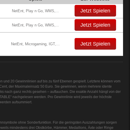
Jetzt Spielen
NetEnt, Play n Go, WMS,...
Jetzt Spielen
NetEnt, Play n Go, WMS,...
Jetzt Spielen
NetEnt, Microgaming, IGT,…
en und 20 Gewinnlinien auf bis zu fünf Ebenen gespielt. Letztere können vom
 Cent, der Maximaleinsatz 50 Euro. Sie gewinnen, wenn mehrere idente
ks nach ganz rechts gesehen – auftauchen. Die exakte Anzahl hängt von der
YTABLE“ nachgelesen werden. Pro Gewinnlinie wird jeweils der höchste
werden aufsummiert.
winnsymbole ohne Sonderfunktion. Für die geringsten Auszahlungen sorgen
jeweils mindestens drei Obstkörbe, Hämmer, Medaillons, Äxte oder Ringe