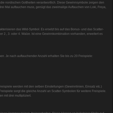
nd die nordischen Gottheiten verantwortlich. Diese Gewinnsymbole zeigen den
rei Mal auftauchen muss, genügt das zweimalige Auftauchen von Loki, Freya,
kterisieren das Wild-Symbol. Es ersetzt bis auf das Bonus- und das Scatter-
 2., 3. oder 4. Walze. Ist eine Gewinnkombination vorhanden, erweitert es
n. Je nach auftauchender Anzahl erhalten Sie bis zu 20 Freispiele:
reispiele werden mit den selben Einstellungen (Gewinnlinien, Einsatz etc.)
Freispiele sorgt die gleiche Anzahl an Scatter-Symbolen für weitere Freispiele.
 mit drei multipliziert.