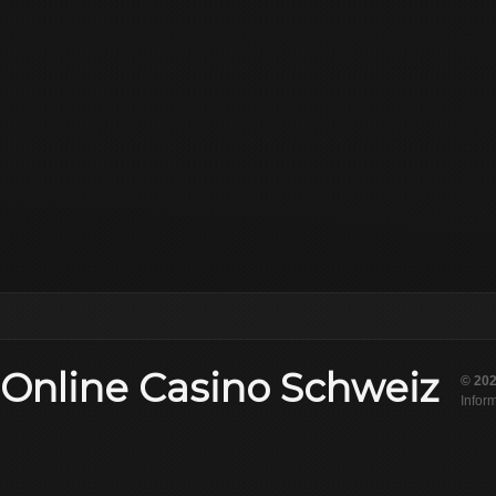
Online Casino Schweiz
© 202
Infor